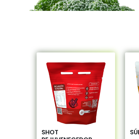
SHOT
SÚ