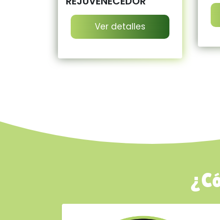
REJUVENECEDOR
Ver detalles
¿Có